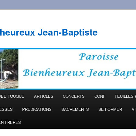
heureux Jean-Baptiste
BBE FOUQUE
ARTICLES
CONCERTS
CONF
FEUILLES 
ESSES
PREDICATIONS
SACREMENTS
SE FORMER
V
EN FRERES