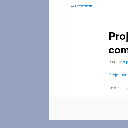
Navigation
←
Précédent
des
articles
Pro
com
Publié le
9 j
Projet par
Ce contenu 