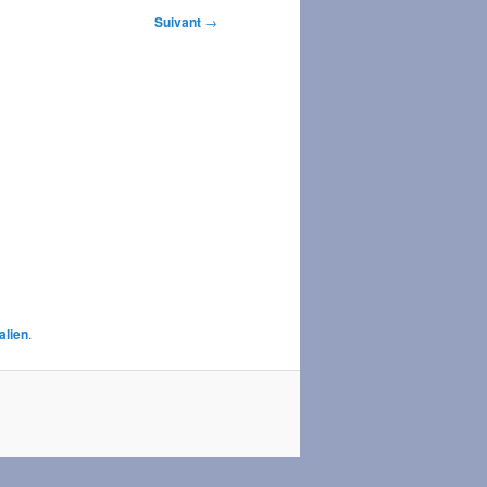
Suivant
→
alien
.