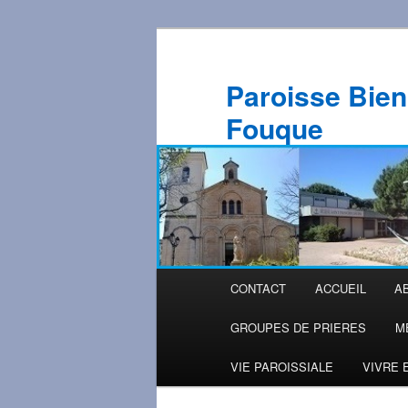
Aller
au
contenu
Paroisse Bien
principal
Fouque
Menu
CONTACT
ACCUEIL
A
principal
GROUPES DE PRIERES
M
VIE PAROISSIALE
VIVRE 