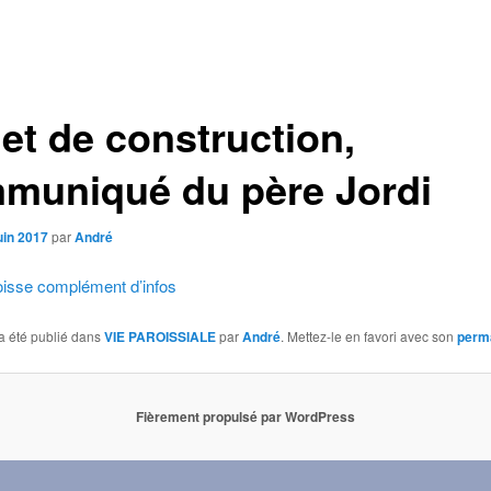
jet de construction,
muniqué du père Jordi
uin 2017
par
André
oisse complément d’infos
a été publié dans
VIE PAROISSIALE
par
André
. Mettez-le en favori avec son
perm
Fièrement propulsé par WordPress