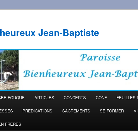
heureux Jean-Baptiste
BBE FOUQUE
ARTICLES
CONCERTS
CONF
FEUILLES 
ESSES
PREDICATIONS
SACREMENTS
SE FORMER
V
EN FRERES