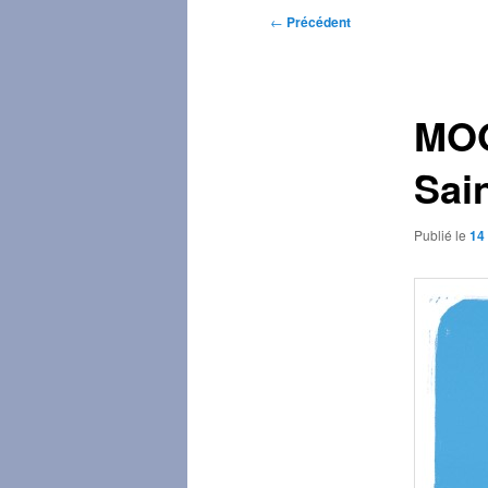
Navigation
←
Précédent
des
articles
MOO
Sai
Publié le
14