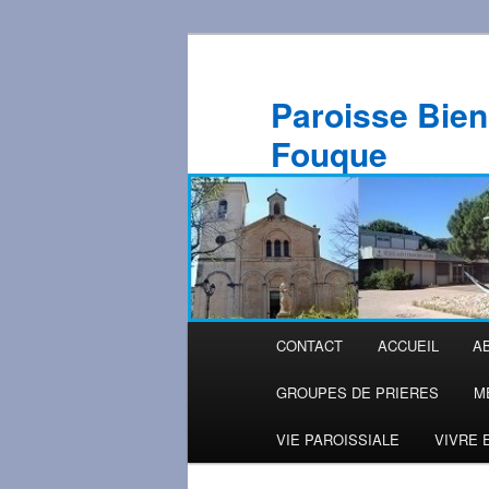
Aller
au
contenu
Paroisse Bien
principal
Fouque
Menu
CONTACT
ACCUEIL
A
principal
GROUPES DE PRIERES
M
VIE PAROISSIALE
VIVRE 