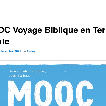
C Voyage Biblique en Ter
nte
 décembre 2021
par
André