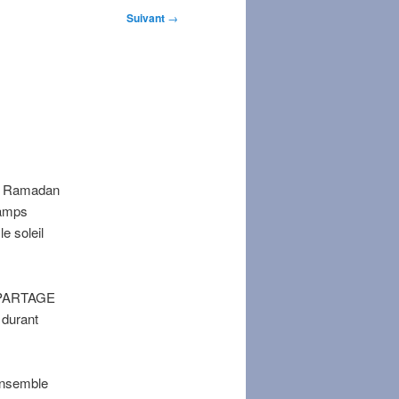
Suivant
→
 le Ramadan
camps
e soleil
T PARTAGE
 durant
’ensemble