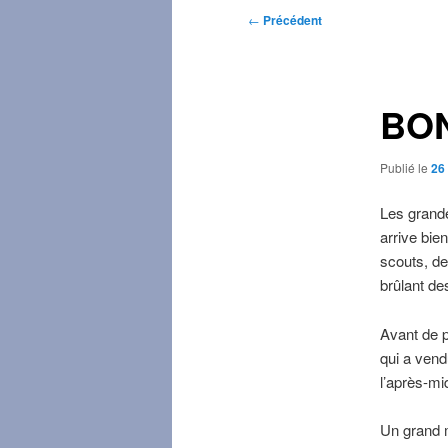
Navigation
←
Précédent
des
articles
BO
Publié le
26 
Les grande
arrive bie
scouts, de
brûlant de
Avant de 
qui a vend
l’après-mid
Un grand m