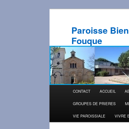
Aller
au
contenu
Paroisse Bien
principal
Fouque
Menu
CONTACT
ACCUEIL
A
principal
GROUPES DE PRIERES
M
VIE PAROISSIALE
VIVRE 