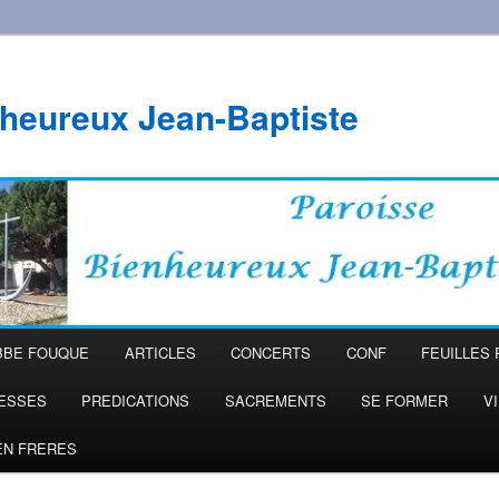
heureux Jean-Baptiste
BBE FOUQUE
ARTICLES
CONCERTS
CONF
FEUILLES 
ESSES
PREDICATIONS
SACREMENTS
SE FORMER
V
EN FRERES